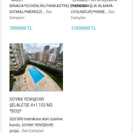
BİNADA*GÜVENLİKLİ*ANKASTRELİ*YERDEN
(VATANDAŞLIK ALMAYA
ISITMALI*MERKEZİ…
İlan
UYGUNDUR)*HEME…
İlan
Detayları
Detayları
7000000 TL
17300000 TL
SOYAK YENİŞEHİR
ŞELALE'DE 4+1 155 M2
*BOŞ*
320.000 metrekare alan üzerine
kurulu, SOYAK YENİŞEHİR
proje…
İlan Detayları