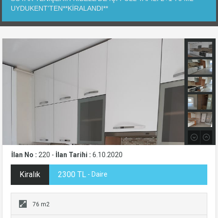
UYDUKENT'TEN**KİRALANDI**
İlan No :
220 -
İlan Tarihi :
6.10.2020
Kiralık
2300 TL
- Daire
76 m2