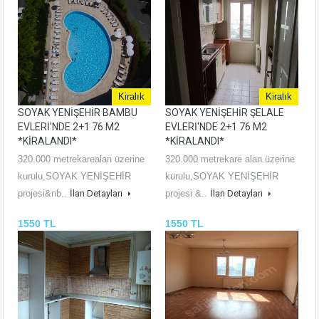
Kiralık
Kiralık
SOYAK YENİŞEHİR BAMBU
SOYAK YENİŞEHİR ŞELALE
EVLERİ'NDE 2+1 76 M2
EVLERİ'NDE 2+1 76 M2
*KİRALANDI*
*KİRALANDI*
320.000 metrekarealan üzerine
320.000 metrekare alan üzerine
kurulu,SOYAK YENİŞEHİR
kurulu,SOYAK YENİŞEHİR
projesi&nb..
İlan Detayları
projesi &..
İlan Detayları
1550 TL
1550 TL