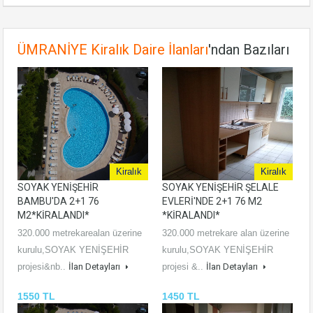
ÜMRANİYE Kiralık Daire İlanları
'ndan Bazıları
Kiralık
Kiralık
SOYAK YENİŞEHİR
SOYAK YENİŞEHİR ŞELALE
BAMBU'DA 2+1 76
EVLERİ'NDE 2+1 76 M2
M2*KİRALANDI*
*KİRALANDI*
320.000 metrekarealan üzerine
320.000 metrekare alan üzerine
kurulu,SOYAK YENİŞEHİR
kurulu,SOYAK YENİŞEHİR
projesi&nb..
İlan Detayları
projesi &..
İlan Detayları
1550 TL
1450 TL