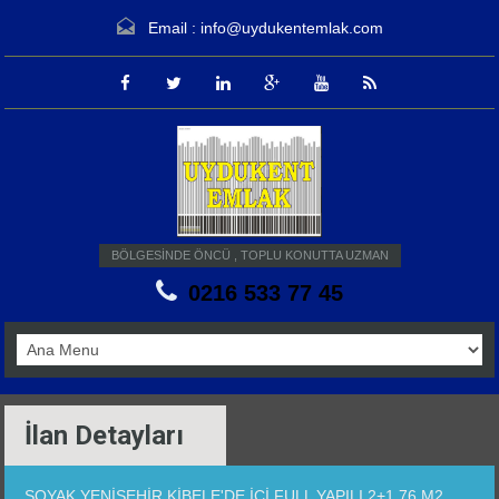
Email :
info@uydukentemlak.com
BÖLGESİNDE ÖNCÜ , TOPLU KONUTTA UZMAN
0216 533 77 45
İlan Detayları
SOYAK YENİŞEHİR KİBELE'DE İÇİ FULL YAPILI 2+1 76 M2