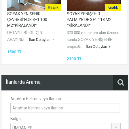
Kiralık
Kiralık
SOYAK YENİŞEHİR
SOYAK YENİŞEHİR
ÇEVRESİ'NDE 3+1 100
PALMİYE'DE 3+1 118 M2
M2*KİRALANDI*
*KİRALANDI*
DETAYLI BİLGİ İÇİN
320.000 metrekare alan üzerine
ARAYINIZ...
İlan Detayları
kurulu,SOYAK YENİŞEHİR
projesi&n..
İlan Detayları
1500 TL
2100 TL
İlanlarda Arama
Anahtar Kelime veya İlan no
Bölge