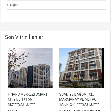
Diğer
Son Vitrin İlanları
FİNANS MERKEZİ SMART
SUADİYE BAĞDAT CD.
CİTY'DE 1+1 56
MARMARAY VE METRO
M2***SATILDI***
YAKINI 2+1 ***SATILDI***
*AKILLI
*ELIGIBLE FOR CITIZENSHIP*