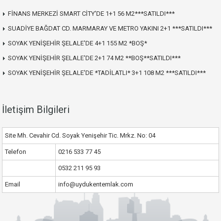
FİNANS MERKEZİ SMART CİTY'DE 1+1 56 M2***SATILDI***
SUADİYE BAĞDAT CD. MARMARAY VE METRO YAKINI 2+1 ***SATILDI***
SOYAK YENİŞEHİR ŞELALE'DE 4+1 155 M2 *BOŞ*
SOYAK YENİŞEHİR ŞELALE'DE 2+1 74 M2 **BOŞ**SATILDI***
SOYAK YENİŞEHİR ŞELALE'DE *TADİLATLI* 3+1 108 M2 ***SATILDI***
İletişim Bilgileri
Site Mh. Cevahir Cd. Soyak Yenişehir Tic. Mrkz. No: 04
Telefon
0216 533 77 45
0532 211 95 93
Email
info@uydukentemlak.com