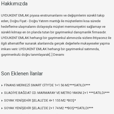
Hakkımızda
UYDUKENT EMLAK piyasa enstrumanlarını ve değişimlerini sürekli takip
eden, Doğru Fiyat - Doğru Yatırım mantığı ile müşterilerini kısa sürede
hedeflerine ulaşmalarını dolayısıyla müşteri memnuniyetini sağlamayı ve
sürekli kılmayı en ön planda tutan bir gayrimenkul danışmanlık firmasıdır.
UYDUKENT EMLAK herhangi bir gayrimenkul alımınızda sizlere ihtiyacınız ile
ilgili alternatifler sunarak alanlarında gerçek değerlerle mukayeseler yapma
imkanı verir. UYDUKENT EMLAK herhangi bir gayrimenkul satımında,
gayrimenkulü doğru tanımlayarak[..]
Devamı
Son Eklenen İlanlar
FİNANS MERKEZİ SMART CİTY'DE 1+1 56 M2***SATILDI***
SUADİYE BAĞDAT CD. MARMARAY VE METRO YAKINI 2+1 ***SATILDI***
SOYAK YENİŞEHİR ŞELALE'DE 4+1 155 M2 *BOŞ*
SOYAK YENİŞEHİR ŞELALE'DE 2+1 74 M2 **BOŞ**SATILDI***