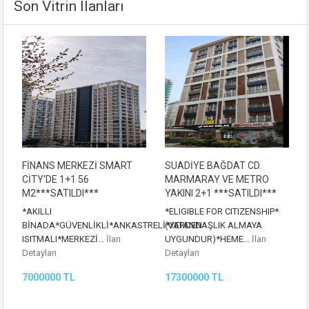
Son Vitrin İlanları
FİNANS MERKEZİ SMART
SUADİYE BAĞDAT CD.
CİTY'DE 1+1 56
MARMARAY VE METRO
M2***SATILDI***
YAKINI 2+1 ***SATILDI***
*AKILLI
*ELIGIBLE FOR CITIZENSHIP*
BİNADA*GÜVENLİKLİ*ANKASTRELİ*YERDEN
(VATANDAŞLIK ALMAYA
ISITMALI*MERKEZİ…
İlan
UYGUNDUR)*HEME…
İlan
Detayları
Detayları
7000000 TL
17300000 TL