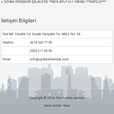
SOYAK YENİŞEHİR ŞELALE'DE *TADİLATLI* 3+1 108 M2 ***SATILDI***
İletişim Bilgileri
Site Mh. Cevahir Cd. Soyak Yenişehir Tic. Mrkz. No: 04
Telefon
0216 533 77 45
0532 211 95 93
Email
info@uydukentemlak.com
Copyright © 2014. Tüm hakları saklıdır..
Hazır emlak sitesi