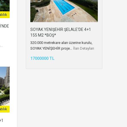
tılık
İ'NDE
SOYAK YENİŞEHİR ŞELALE'DE 4+1
155 M2 *BOŞ*
320.000 metrekare alan üzerine kurulu,
..
SOYAK YENİŞEHİR proje…
İlan Detayları
17000000 TL
tılık
+1