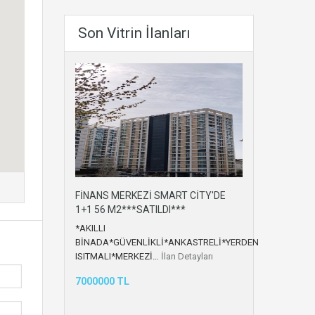
Son Vitrin İlanları
FİNANS MERKEZİ SMART CİTY'DE
1+1 56 M2***SATILDI***
*AKILLI
BİNADA*GÜVENLİKLİ*ANKASTRELİ*YERDEN
ISITMALI*MERKEZİ…
İlan Detayları
7000000 TL