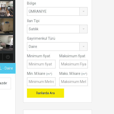
Bölge
İlan Tipi
Gayrimenkul Türü
Minimum fiyat
Maksimum fiyat
L
- Daire
Min. M.kare
Maks. M.kare
(m²)
(m²)
Yazdır