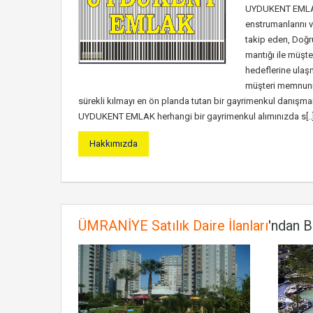
UYDUKENT EMLA
enstrumanlarını v
takip eden, Doğru
mantığı ile müşte
hedeflerine ulaşm
müşteri memnuniy
sürekli kılmayı en ön planda tutan bir gayrimenkul danışmanl
UYDUKENT EMLAK herhangi bir gayrimenkul alımınızda s[..
Hakkımızda
ÜMRANİYE Satılık Daire İlanları
'ndan B