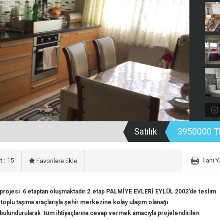
Satılık
3950000 T
 : 15
İlanı 
Favorilere Ekle
rojesi 6 etaptan oluşmaktadır.
2.etap PALMİYE EVLERİ EYLÜL 2002’de
teslim
toplu taşıma araçlarıyla şehir merkezine kolay ulaşım olanağı
 bulundurularak tüm ihtiyaçlarına cevap vermek amacıyla projelendirilen