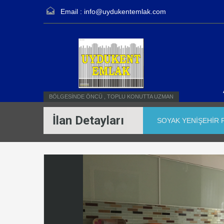
Email :
info@uydukentemlak.com
BÖLGESİNDE ÖNCÜ , TOPLU KONUTTA UZMAN
İlan Detayları
SOYAK YENİŞEHİR P