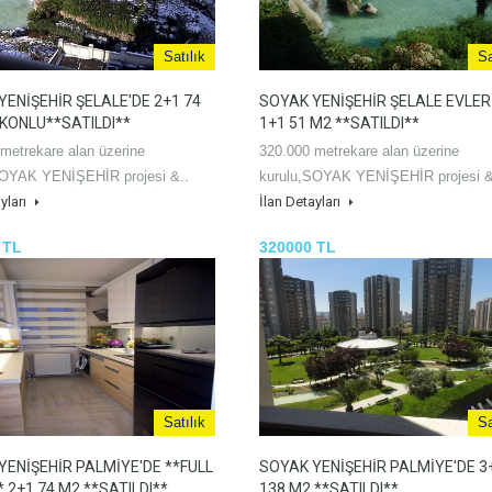
Satılık
Sa
YENİŞEHİR ŞELALE'DE 2+1 74
SOYAK YENİŞEHİR ŞELALE EVLER
KONLU**SATILDI**
1+1 51 M2 **SATILDI**
metrekare alan üzerine
320.000 metrekare alan üzerine
SOYAK YENİŞEHİR projesi &..
kurulu,SOYAK YENİŞEHİR projesi &
yları
İlan Detayları
 TL
320000 TL
Satılık
Sa
YENİŞEHİR PALMİYE'DE **FULL
SOYAK YENİŞEHİR PALMİYE'DE 3
* 2+1 74 M2 **SATILDI**
138 M2 **SATILDI**