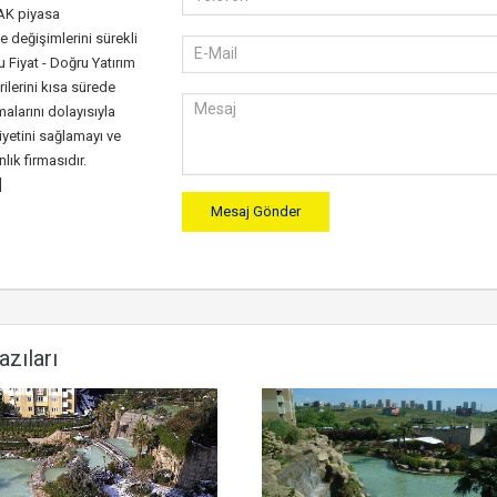
K piyasa
e değişimlerini sürekli
 Fiyat - Doğru Yatırım
rilerini kısa sürede
alarını dolayısıyla
etini sağlamayı ve
ık firmasıdır.
]
azıları