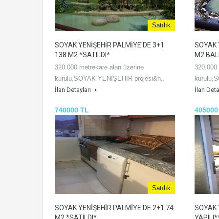
Satılık
SOYAK YENİŞEHİR PALMİYE'DE 3+1
SOYAK 
138 M2 *SATILDI*
M2 BAL
320.000 metrekare alan üzerine
320.000 
kurulu,SOYAK YENİŞEHİR projesi&n..
kurulu,
İlan Detayları
İlan Deta
740000 TL
405000
Satılık
SOYAK YENİŞEHİR PALMİYE'DE 2+1 74
SOYAK 
M2 *SATILDI*
YAPILI*