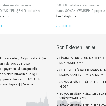
metrekare alan üzerine
320.000 metrekare alan üzerine
SOYAK YENİŞEHİR projesi&n..
kurulu,SOYAK YENİŞEHİR projesi&n
yları
İlan Detayları
 TL
750000 TL
Son Eklenen İlanlar
FİNANS MERKEZİ SMART CİTY'DE 
i takip eden, Doğru Fiyat - Doğru
M2***SATILDI***
arını dolayısıyla müşteri
bir gayrimenkul danışmanlık
SUADİYE BAĞDAT CD. MARMARA
izlere ihtiyacınız ile ilgili
METRO YAKINI 2+1 ***SATILDI***
er yapma imkanı verir. UYDUKENT
SOYAK YENİŞEHİR ŞELALE'DE 4+1
 tanımlayarak[..]
Devamı
*BOŞ*
SOYAK YENİŞEHİR ŞELALE'DE 2+1
**BOŞ**SATILDI***
SOYAK YENİŞEHİR ŞELALE'DE *TA