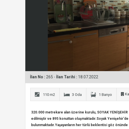
İlan No :
265 -
İlan Tarihi :
18.07.2022
Kat
110 m2
3 Oda
1 Banyo
320.000 metrekare alan üzerine kurulu, SOYAK YENİŞEHİR p
edilmiştir ve 895 konuttan oluşmaktadır.
Soyak Yenişehir'de 
bulunmaktadır.
Yaşayanların her türlü beklentisi göz önünde