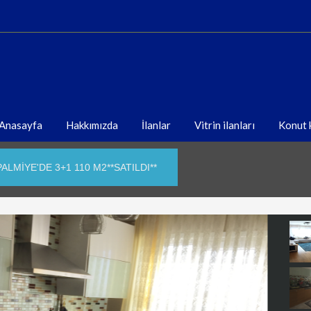
Anasayfa
Hakkımızda
İlanlar
Vitrin ilanları
Konut k
ALMİYE'DE 3+1 110 M2**SATILDI**