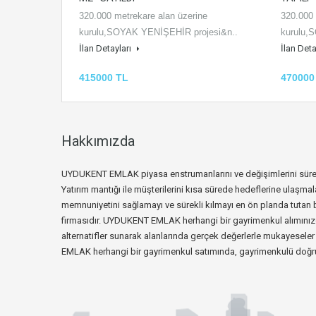
320.000 metrekare alan üzerine
320.000 
kurulu,SOYAK YENİŞEHİR projesi&n..
kurulu,
İlan Detayları
İlan Deta
415000 TL
470000
Hakkımızda
UYDUKENT EMLAK piyasa enstrumanlarını ve değişimlerini sürekl
Yatırım mantığı ile müşterilerini kısa sürede hedeflerine ulaşmal
memnuniyetini sağlamayı ve sürekli kılmayı en ön planda tutan 
firmasıdır. UYDUKENT EMLAK herhangi bir gayrimenkul alımınızda s
alternatifler sunarak alanlarında gerçek değerlerle mukayesel
EMLAK herhangi bir gayrimenkul satımında, gayrimenkulü doğru