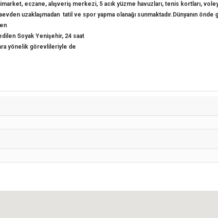
i
market, eczane, alışveriş merkezi, 5 acık yüzme havuzları, tenis kortları, vole
a
evden uzaklaşmadan tatil ve spor yapma olanağı sunmaktadır.Dünyanın önde 
den
 edilen Soyak Yenişehir, 24 saat
ara yönelik görevlileriyle de