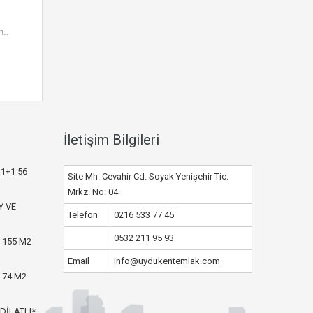
..
İletişim Bilgileri
1+1 56
Site Mh. Cevahir Cd. Soyak Yenişehir Tic.
Mrkz. No: 04
Y VE
Telefon
0216 533 77 45
0532 211 95 93
 155 M2
Email
info@uydukentemlak.com
 74 M2
DİLATLI*