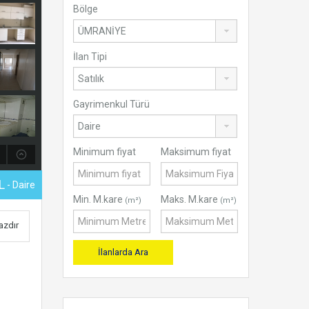
Bölge
İlan Tipi
Gayrimenkul Türü
Minimum fiyat
Maksimum fiyat
L
- Daire
Min. M.kare
Maks. M.kare
(m²)
(m²)
Yazdır