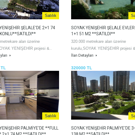
Satılık
Sa
YENİŞEHİR ŞELALE'DE 2+1 74
SOYAK YENİŞEHİR ŞELALE EVLER
KONLU**SATILDI**
1+1 51 M2 **SATILDI**
metrekare alan üzerine
320.000 metrekare alan üzerine
SOYAK YENİŞEHİR projesi &..
kurulu,SOYAK YENİŞEHİR projesi &
yları
İlan Detayları
 TL
320000 TL
Satılık
Sa
YENİŞEHİR PALMİYE'DE **FULL
SOYAK YENİŞEHİR PALMİYE'DE 3
* 2+1 74 M2 **SATILDI**
138 M2 **SATILDI**