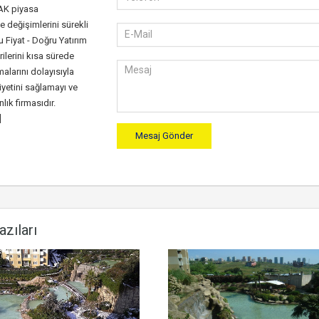
K piyasa
e değişimlerini sürekli
 Fiyat - Doğru Yatırım
rilerini kısa sürede
alarını dolayısıyla
etini sağlamayı ve
ık firmasıdır.
]
azıları