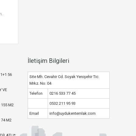
..
İletişim Bilgileri
1+1 56
Site Mh. Cevahir Cd. Soyak Yenişehir Tic.
Mrkz. No: 04
Y VE
Telefon
0216 533 77 45
0532 211 95 93
 155 M2
Email
info@uydukentemlak.com
 74 M2
DİLATLI*