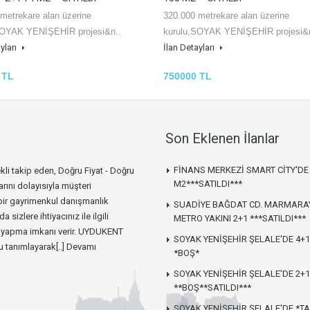
metrekare alan üzerine
320.000 metrekare alan üzerine
SOYAK YENİŞEHİR projesi&n..
kurulu,SOYAK YENİŞEHİR projesi&n
yları
İlan Detayları
 TL
750000 TL
Son Eklenen İlanlar
FİNANS MERKEZİ SMART CİTY'DE 
i takip eden, Doğru Fiyat - Doğru
M2***SATILDI***
arını dolayısıyla müşteri
bir gayrimenkul danışmanlık
SUADİYE BAĞDAT CD. MARMARA
izlere ihtiyacınız ile ilgili
METRO YAKINI 2+1 ***SATILDI***
er yapma imkanı verir. UYDUKENT
SOYAK YENİŞEHİR ŞELALE'DE 4+1
 tanımlayarak[..]
Devamı
*BOŞ*
SOYAK YENİŞEHİR ŞELALE'DE 2+1
**BOŞ**SATILDI***
SOYAK YENİŞEHİR ŞELALE'DE *TA