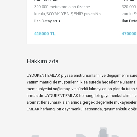
320.000 metrekare alan üzerine
320.000 
kurulu,SOYAK YENİŞEHİR projesi&n..
kurulu,
İlan Detayları
İlan Deta
415000 TL
470000
Hakkımızda
UYDUKENT EMLAK piyasa enstrumanlarını ve değişimlerini sürekl
Yatırım mantığı ile müşterilerini kısa sürede hedeflerine ulaşmal
memnuniyetini sağlamayı ve sürekli kılmayı en ön planda tutan 
firmasıdır. UYDUKENT EMLAK herhangi bir gayrimenkul alımınızda s
alternatifler sunarak alanlarında gerçek değerlerle mukayesel
EMLAK herhangi bir gayrimenkul satımında, gayrimenkulü doğru