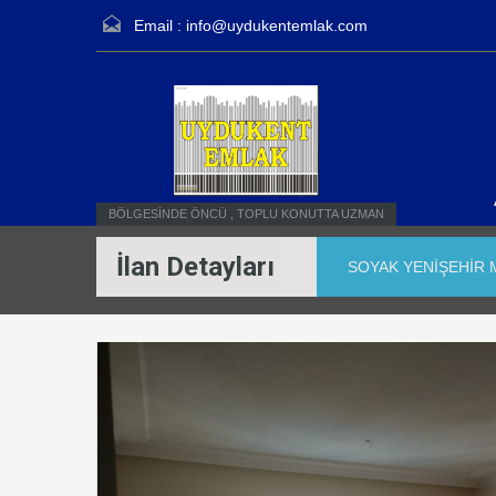
Email :
info@uydukentemlak.com
BÖLGESİNDE ÖNCÜ , TOPLU KONUTTA UZMAN
İlan Detayları
SOYAK YENİŞEHİR M