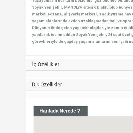
Yaşayanların her türlü beklentisi göz önünde bulund
Soyak Yenişehir, MANOLYA sitesi 6 bloklu olup bünyes
market, eczane, alışveriş merkezi, 3 acık yüzme hav uz
yaşam alanlarında evden uzaklaşmadan tatil ve spor
Dünyanın önde gelen yapı teknolojileriyle zemin etüd
yapılarak teslim edilen Soyak Yenişehir, 24 saat özel g
görevlileriyle de çağdaş yaşam alanlarının en iyi örne
İç Özellikler
Dış Özellikler
Haritada Nerede ?