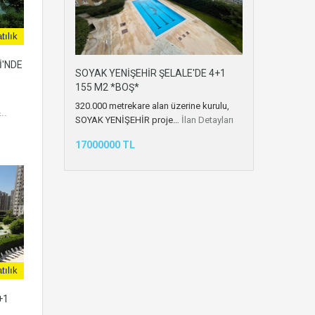
tılık
İ'NDE
SOYAK YENİŞEHİR ŞELALE'DE 4+1
155 M2 *BOŞ*
320.000 metrekare alan üzerine kurulu,
..
SOYAK YENİŞEHİR proje…
İlan Detayları
17000000 TL
tılık
+1