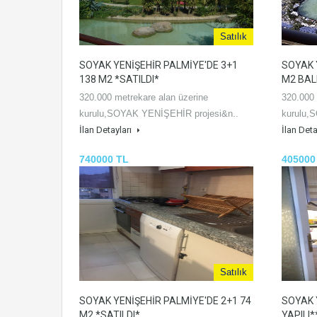
Satılık
SOYAK YENİŞEHİR PALMİYE'DE 3+1
SOYAK 
138 M2 *SATILDI*
M2 BAL
320.000 metrekare alan üzerine
320.000 
kurulu,SOYAK YENİŞEHİR projesi&n..
kurulu,
İlan Detayları
İlan Deta
740000 TL
405000
Satılık
SOYAK YENİŞEHİR PALMİYE'DE 2+1 74
SOYAK 
M2 *SATILDI*
YAPILI*