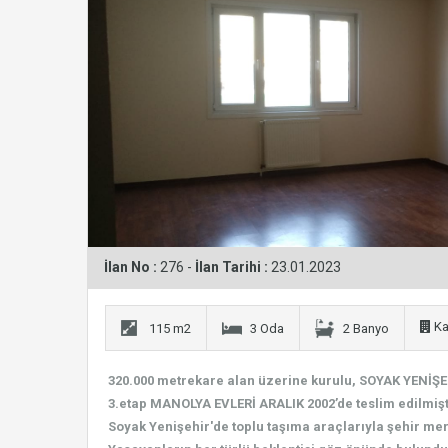
İlan No :
276 -
İlan Tarihi :
23.01.2023
Kat
115 m2
3 Oda
2 Banyo
320.000 metrekare alan üzerine kurulu, SOYAK YENİŞEH
3.etap MANOLYA EVLERİ ARALIK 2002’de teslim edilmişt
Soyak Yenişehir'de toplu taşıma araçlarıyla şehir me