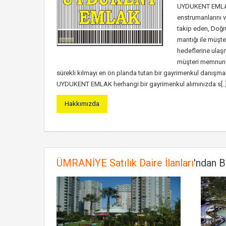
UYDUKENT EMLA
enstrumanlarını v
takip eden, Doğru
mantığı ile müşte
hedeflerine ulaşm
müşteri memnuniy
sürekli kılmayı en ön planda tutan bir gayrimenkul danışmanl
UYDUKENT EMLAK herhangi bir gayrimenkul alımınızda s[..
Hakkımızda
ÜMRANİYE Satılık Daire İlanları
'ndan B