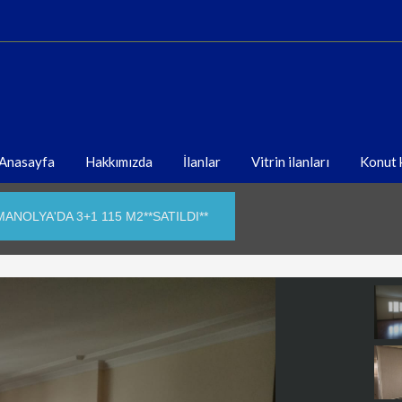
Anasayfa
Hakkımızda
İlanlar
Vitrin ilanları
Konut k
ANOLYA'DA 3+1 115 M2**SATILDI**