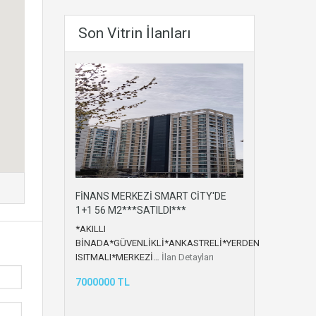
Son Vitrin İlanları
FİNANS MERKEZİ SMART CİTY'DE
1+1 56 M2***SATILDI***
*AKILLI
BİNADA*GÜVENLİKLİ*ANKASTRELİ*YERDEN
ISITMALI*MERKEZİ…
İlan Detayları
7000000 TL