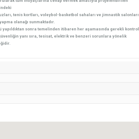
urularak tüm ihtiyaçlarına cevap vermek amacıyla projelendirilen
indeki
ları, tenis kortları, voleybol-basketbol sahaları ve jimnastik salonları
 yapma olanağı sunmaktadır.
ü yapıldıktan sonra temelinden itibaren her aşamasında gerekli kontrol
üvenliğin yanı sıra, tesisat, elektrik ve benzeri sorunlara yönelik
ğidir.