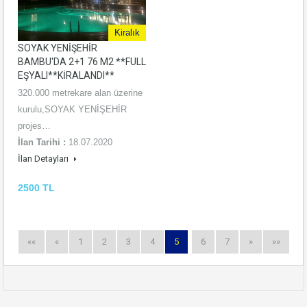
Kiralık
SOYAK YENİŞEHİR
BAMBU'DA 2+1 76 M2 **FULL
EŞYALI**KİRALANDI**
320.000 metrekare alan üzerine
kurulu,SOYAK YENİŞEHİR
projes…
İlan Tarihi :
18.07.2020
İlan Detayları
2500 TL
««
«
1
2
3
4
5
6
7
»
»»