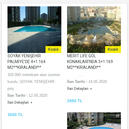
Kiralık
Kiralık
SOYAK YENİŞEHİR
MERİT LİFE GÖL
PALMİYE'DE 4+1 164
KONAKLARI'NDA 3+1 169
M2**KİRALANDI**
M2**KİRALANDI**
320.000 metrekare alan üzerine
…
kurulu ,SOYAK YENİŞEHİR
İlan Tarihi :
14.05.2020
proj…
İlan Detayları
İlan Tarihi :
12.05.2020
2850 TL
İlan Detayları
3650 TL