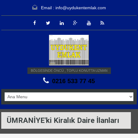
Email :
info@uydukentemlak.com
BÖLGESİNDE ÖNCÜ , TOPLU KONUTTA UZMAN
0216 533 77 45
ÜMRANİYE'ki Kiralık Daire İlanları