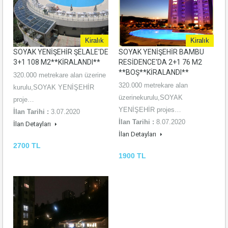
Kiralık
Kiralık
SOYAK YENİŞEHİR ŞELALE'DE
SOYAK YENİŞEHİR BAMBU
3+1 108 M2**KİRALANDI**
RESİDENCE'DA 2+1 76 M2
**BOŞ**KİRALANDI**
320.000 metrekare alan üzerine
320.000 metrekare alan
kurulu,SOYAK YENİŞEHİR
üzerinekurulu,SOYAK
proje…
YENİŞEHİR projes…
İlan Tarihi :
3.07.2020
İlan Tarihi :
8.07.2020
İlan Detayları
İlan Detayları
2700 TL
1900 TL