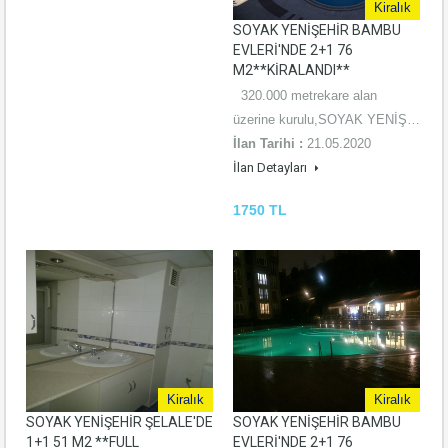
Kiralık
SOYAK YENİŞEHİR BAMBU
EVLERİ'NDE 2+1 76
M2**KİRALANDI**
320.000 metrekare alan
üzerine kurulu,SOYAK YENİŞ…
İlan Tarihi :
21.05.2020
İlan Detayları
1750 TL
Kiralık
Kiralık
SOYAK YENİŞEHİR ŞELALE'DE
SOYAK YENİŞEHİR BAMBU
1+1 51 M2 **FULL
EVLERİ'NDE 2+1 76