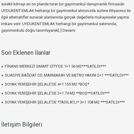
sürekli kılmayı en ön planda tutan bir gayrimenkul danışmanlık firmasıdır.
UYDUKENT EMLAK herhangi bir gayrimenkul alımınızda sizlere ihtiyacınız ile
ilgili alternatifler sunarak alanlarında gerçek değerlerle mukayeseler yapma
imkanı verir. UYDUKENT EMLAK herhangi bir gayrimenkul satımında,
gayrimenkulü doğru tanımlayarak[..]
Devamı
Son Eklenen İlanlar
FİNANS MERKEZİ SMART CİTY'DE 1+1 56 M2***SATILDI***
SUADİYE BAĞDAT CD. MARMARAY VE METRO YAKINI 2+1 ***SATILDI***
SOYAK YENİŞEHİR ŞELALE'DE 4+1 155 M2 *BOŞ*
SOYAK YENİŞEHİR ŞELALE'DE 2+1 74 M2 **BOŞ**SATILDI***
SOYAK YENİŞEHİR ŞELALE'DE *TADİLATLI* 3+1 108 M2 ***SATILDI***
İletişim Bilgileri