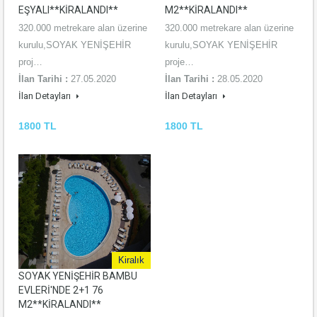
EŞYALI**KİRALANDI**
M2**KİRALANDI**
320.000 metrekare alan üzerine
320.000 metrekare alan üzerine
kurulu,SOYAK YENİŞEHİR
kurulu,SOYAK YENİŞEHİR
proj…
proje…
İlan Tarihi :
27.05.2020
İlan Tarihi :
28.05.2020
İlan Detayları
İlan Detayları
1800 TL
1800 TL
Kiralık
SOYAK YENİŞEHİR BAMBU
EVLERİ'NDE 2+1 76
M2**KİRALANDI**