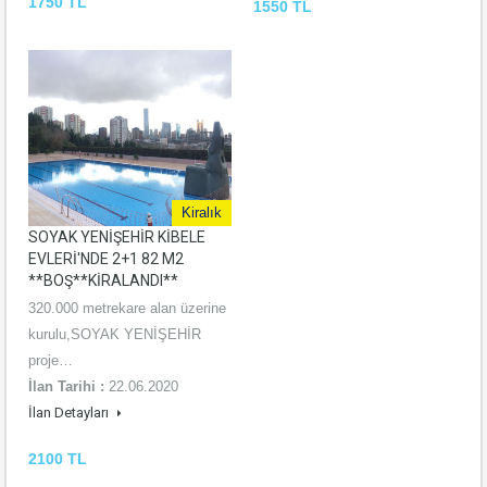
1750 TL
1550 TL
Kiralık
SOYAK YENİŞEHİR KİBELE
EVLERİ'NDE 2+1 82 M2
**BOŞ**KİRALANDI**
320.000 metrekare alan üzerine
kurulu,SOYAK YENİŞEHİR
proje…
İlan Tarihi :
22.06.2020
İlan Detayları
2100 TL