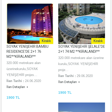
Kiralık
Kiralık
SOYAK YENİŞEHİR BAMBU
SOYAK YENİŞEHİR ŞELALE'DE
RESİDENCE'DE 2+1 76
2+1 74 M2 **KİRALANDI**
M2**KİRALANDI**
320.000 metrekare alan üzerine
320.000 metrekare alan
kurulu,SOYAK YENİŞEHİR
üzerinekurulu,SOYAK
proje…
YENİŞEHİR projes…
İlan Tarihi :
29.06.2020
İlan Tarihi :
24.06.2020
İlan Detayları
İlan Detayları
1900 TL
1900 TL