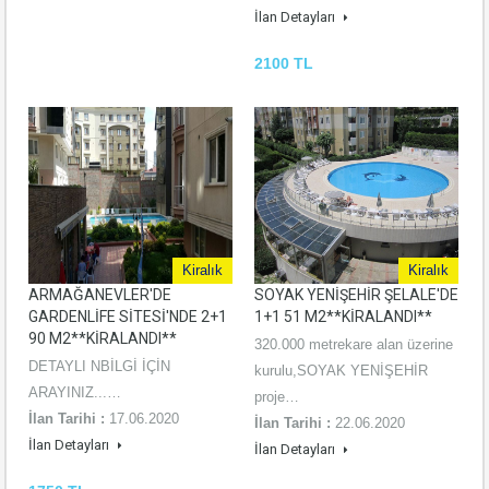
İlan Detayları
2100 TL
Kiralık
Kiralık
ARMAĞANEVLER'DE
SOYAK YENİŞEHİR ŞELALE'DE
GARDENLİFE SİTESİ'NDE 2+1
1+1 51 M2**KİRALANDI**
90 M2**KİRALANDI**
320.000 metrekare alan üzerine
DETAYLI NBİLGİ İÇİN
kurulu,SOYAK YENİŞEHİR
ARAYINIZ...…
proje…
İlan Tarihi :
17.06.2020
İlan Tarihi :
22.06.2020
İlan Detayları
İlan Detayları