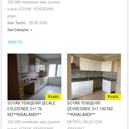
320.000 metrekare alan üzerine
kurulu,SOYAK YENİŞEHİR
proje…
İlan Tarihi :
28.05.2020
İlan Detayları
1900 TL
Kiralık
Kiralık
SOYAK YENİŞEHİR ŞELALE
SOYAK YENİŞEHİR
EVLERİ'NDE 2+1 76
ÇEVRESİNDE 3+1 140 M2
M2**KİRALANDI**
**KİRALANDI**
320.000 metrekare alan üzerine
DETAYLI BİLGİ İÇİN
kurulu,SOYAK YENİŞEHİR
ARAYINIZ...…