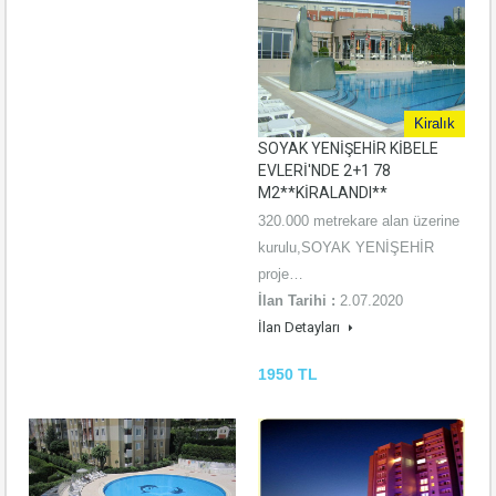
Kiralık
SOYAK YENİŞEHİR KİBELE
EVLERİ'NDE 2+1 78
M2**KİRALANDI**
320.000 metrekare alan üzerine
kurulu,SOYAK YENİŞEHİR
proje…
İlan Tarihi :
2.07.2020
İlan Detayları
1950 TL