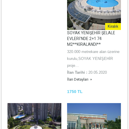
Kiralık
SOYAK YENİŞEHİR ŞELALE
EVLERİ'NDE 2+1 74
M2**KİRALANDI**
320.000 metrekare alan üzerine
kurulu,SOYAK YENİŞEHİR
proje…
İlan Tarihi :
20.05.2020
İlan Detayları
1750 TL