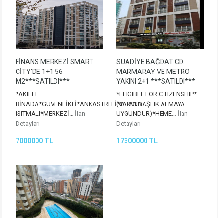
FİNANS MERKEZİ SMART
SUADİYE BAĞDAT CD.
CİTY'DE 1+1 56
MARMARAY VE METRO
M2***SATILDI***
YAKINI 2+1 ***SATILDI***
*AKILLI
*ELIGIBLE FOR CITIZENSHIP*
BİNADA*GÜVENLİKLİ*ANKASTRELİ*YERDEN
(VATANDAŞLIK ALMAYA
ISITMALI*MERKEZİ…
İlan
UYGUNDUR)*HEME…
İlan
Detayları
Detayları
7000000 TL
17300000 TL